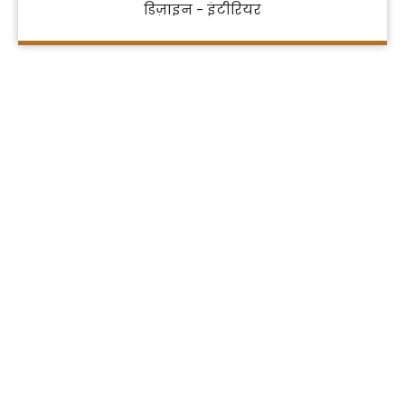
डिज़ाइन - इंटीरियर