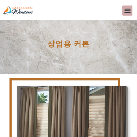
회사 소개
블라인드
인테리어 디자인
자주하는 
사용후기
문의하기
>>CALL US 
상업용 커튼