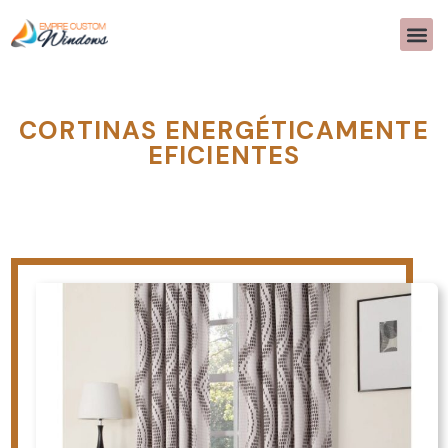
SOBRE 
DISEÑO D
PREGUNTAS 
>>CALL US 
CORTINAS ENERGÉTICAMENTE
EFICIENTES