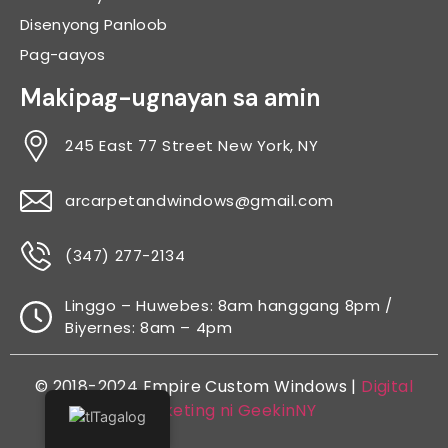
Disenyong Panloob
Pag-aayos
Makipag-ugnayan sa amin
245 East 77 Street New York, NY
arcarpetandwindows@gmail.com
(347) 277-2134
Linggo – Huwebes: 8am hanggang 8pm /
Biyernes: 8am – 4pm
© 2018-2024 Empire Custom Windows |
Digital
Marketing ni GeekinNY
Tagalog