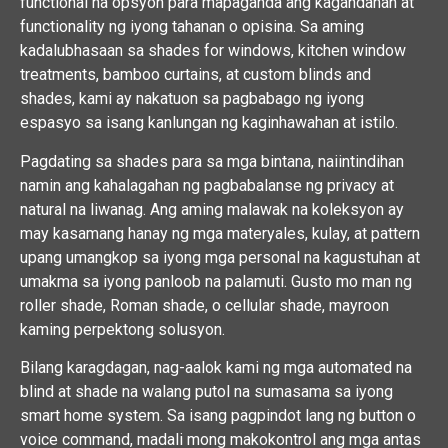
functional na opsyon para mapaganda ang kagandahan at
functionality ng iyong tahanan o opisina. Sa aming
kadalubhasaan sa shades for windows, kitchen window
treatments, bamboo curtains, at custom blinds and
shades, kami ay nakatuon sa pagbabago ng iyong
espasyo sa isang kanlungan ng kaginhawahan at istilo.
Pagdating sa shades para sa mga bintana, naiintindihan
namin ang kahalagahan ng pagbabalanse ng privacy at
natural na liwanag. Ang aming malawak na koleksyon ay
may kasamang hanay ng mga materyales, kulay, at pattern
upang umangkop sa iyong mga personal na kagustuhan at
umakma sa iyong panloob na palamuti. Gusto mo man ng
roller shade, Roman shade, o cellular shade, mayroon
kaming perpektong solusyon.
Bilang karagdagan, nag-aalok kami ng mga automated na
blind at shade na walang putol na sumasama sa iyong
smart home system. Sa isang pagpindot lang ng button o
voice command, madali mong makokontrol ang mga antas