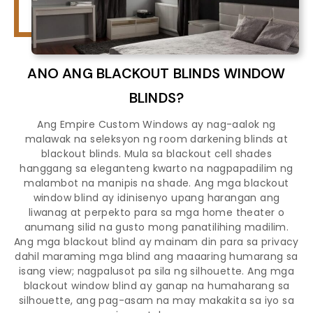
ANO ANG BLACKOUT BLINDS WINDOW
BLINDS?
Ang Empire Custom Windows ay nag-aalok ng
malawak na seleksyon ng room darkening blinds at
blackout blinds. Mula sa blackout cell shades
hanggang sa eleganteng kwarto na nagpapadilim ng
malambot na manipis na shade. Ang mga blackout
window blind ay idinisenyo upang harangan ang
liwanag at perpekto para sa mga home theater o
anumang silid na gusto mong panatilihing madilim.
Ang mga blackout blind ay mainam din para sa privacy
dahil maraming mga blind ang maaaring humarang sa
isang view; nagpalusot pa sila ng silhouette. Ang mga
blackout window blind ay ganap na humaharang sa
silhouette, ang pag-asam na may makakita sa iyo sa