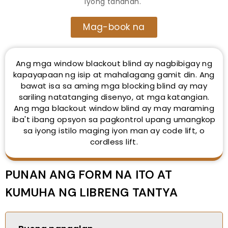
iyong tahanan.
Mag-book na
Ang mga window blackout blind ay nagbibigay ng
kapayapaan ng isip at mahalagang gamit din. Ang
bawat isa sa aming mga blocking blind ay may
sariling natatanging disenyo, at mga katangian.
Ang mga blackout window blind ay may maraming
iba't ibang opsyon sa pagkontrol upang umangkop
sa iyong istilo maging iyon man ay code lift, o
cordless lift.
PUNAN ANG FORM NA ITO AT
KUMUHA NG LIBRENG TANTYA