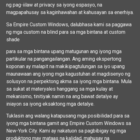
ng pag-iilaw at privacy sa iyong espasyo, na
magpapahusay sa kaginhawahan at kahusayan sa enerhiya.
Sa Empire Custom Windows, dalubhasa kami sa paggawa
ng mga custom na blind para sa mga bintana at custom
shade
para sa mga bintana upang matugunan ang iyong mga
partikular na pangangailangan. Ang aming ekspertong
koponan ay malapit na makikipagtulungan sa iyo upang
maunawaan ang iyong mga kagustuhan at magdisenyo ng
solusyon na perpektong akma sa iyong mga bintana. Mula
sa sukat at materyales hanggang sa mga kulay at
mekanismo, tinitiyak namin na ang bawat detalye ay
iniayon sa iyong eksaktong mga detalye.
Tuklasin ang walang katapusang mga posibilidad para sa
iyong mga bintana gamit ang Empire Custom Windows sa
New-York City. Kami ay nakatuon sa pagbibigay ng mga
produktong may mataas na kalidad, mahusay na