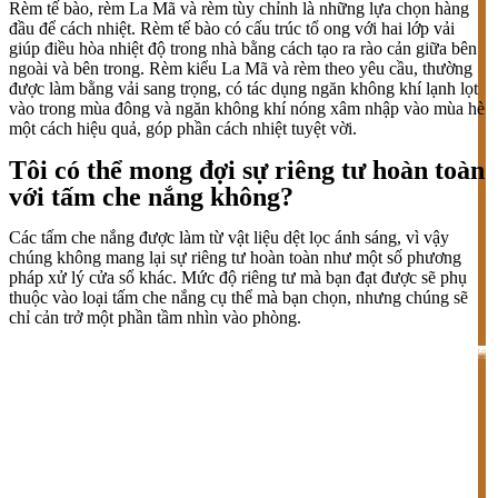
Rèm tế bào, rèm La Mã và rèm tùy chỉnh là những lựa chọn hàng
đầu để cách nhiệt. Rèm tế bào có cấu trúc tổ ong với hai lớp vải
giúp điều hòa nhiệt độ trong nhà bằng cách tạo ra rào cản giữa bên
ngoài và bên trong. Rèm kiểu La Mã và rèm theo yêu cầu, thường
được làm bằng vải sang trọng, có tác dụng ngăn không khí lạnh lọt
vào trong mùa đông và ngăn không khí nóng xâm nhập vào mùa hè
một cách hiệu quả, góp phần cách nhiệt tuyệt vời.
Tôi có thể mong đợi sự riêng tư hoàn toàn
với tấm che nắng không?
Các tấm che nắng được làm từ vật liệu dệt lọc ánh sáng, vì vậy
chúng không mang lại sự riêng tư hoàn toàn như một số phương
pháp xử lý cửa sổ khác. Mức độ riêng tư mà bạn đạt được sẽ phụ
thuộc vào loại tấm che nắng cụ thể mà bạn chọn, nhưng chúng sẽ
chỉ cản trở một phần tầm nhìn vào phòng.