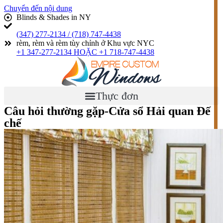
Chuyển đến nội dung
Blinds & Shades in NY
(347) 277-2134 / (718) 747-4438
rèm, rèm và rèm tùy chỉnh ở Khu vực NYC
+1 347-277-2134 HOẶC +1 718-747-4438
Thực đơn
Câu hỏi thường gặp-Cửa sổ Hải quan Đế
chế