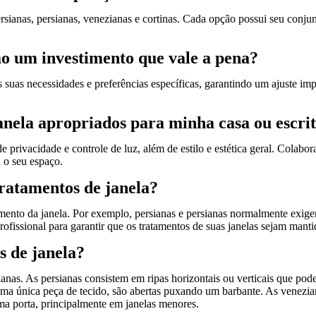
sianas, persianas, venezianas e cortinas. Cada opção possui seu conjunt
ão um investimento que vale a pena?
 suas necessidades e preferências específicas, garantindo um ajuste i
anela apropriados para minha casa ou escri
 privacidade e controle de luz, além de estilo e estética geral. Colab
 o seu espaço.
atamentos de janela?
mento da janela. Por exemplo, persianas e persianas normalmente exi
rofissional para garantir que os tratamentos de suas janelas sejam man
s de janela?
zianas. As persianas consistem em ripas horizontais ou verticais que pod
 uma única peça de tecido, são abertas puxando um barbante. As venezia
ma porta, principalmente em janelas menores.