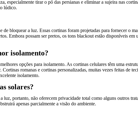
a, especialmente tirar o pó das persianas e eliminar a sujeira nas cor
o lúdico.
de bloquear a luz. Essas cortinas foram projetadas para fornecer o mais
s. Embora possam ser pretos, os tons blackout estão disponíveis em um
hor isolamento?
as melhores opções para isolamento. As cortinas celulares têm uma est
or. Cortinas romanas e cortinas personalizadas, muitas vezes feitas de t
excelente isolamento.
as solares?
a a luz, portanto, não oferecem privacidade total como alguns outros tra
obstruirá apenas parcialmente a visão do ambiente.