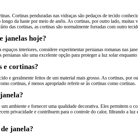
ortinas. Cortinas penduradas nas vidraças são pedaços de tecido conhec
 longo da haste por meio de anéis. As cortinas, por outro lado, muitas 
io das cortinas, as cortinas são normalmente forradas com outro tecido
e janelas hoje?
ra espaços interiores, considere experimentar persianas romanas nas ja
as persianas são uma excelente opção para proteger a luz solar enquant
s e cortinas?
ido e geralmente feitos de um material mais grosso. As cortinas, por ou
 como cortinas, é menos apropriado referir-se às cortinas como cortinas.
 janela?
e um ambiente e fornecer uma qualidade decorativa. Eles permitem o con
m privacidade e contribuem para o controle do calor, filtrando a luz e 
 de janela?