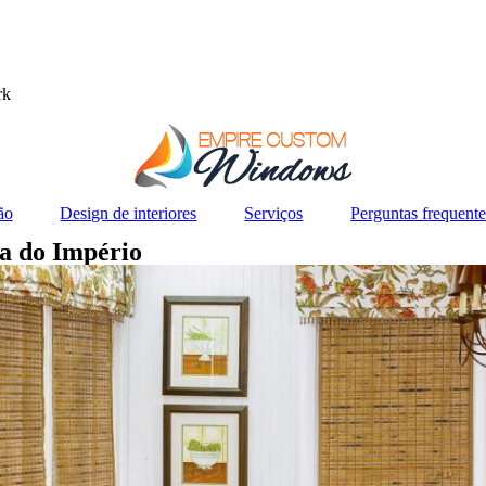
rk
ão
Design de interiores
Serviços
Perguntas frequente
ga do Império