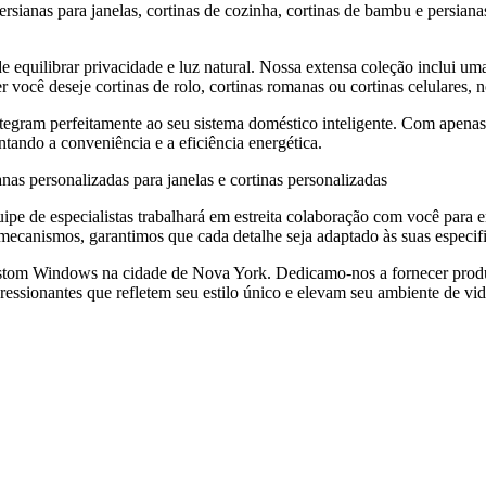
rsianas para janelas, cortinas de cozinha, cortinas de bambu e persian
 equilibrar privacidade e luz natural. Nossa extensa coleção inclui uma
 você deseje cortinas de rolo, cortinas romanas ou cortinas celulares, n
integram perfeitamente ao seu sistema doméstico inteligente. Com ape
tando a conveniência e a eficiência energética.
s personalizadas para janelas e cortinas personalizadas
uipe de especialistas trabalhará em estreita colaboração com você para 
 mecanismos, garantimos que cada detalhe seja adaptado às suas especif
ustom Windows na cidade de Nova York. Dedicamo-nos a fornecer produto
essionantes que refletem seu estilo único e elevam seu ambiente de vid