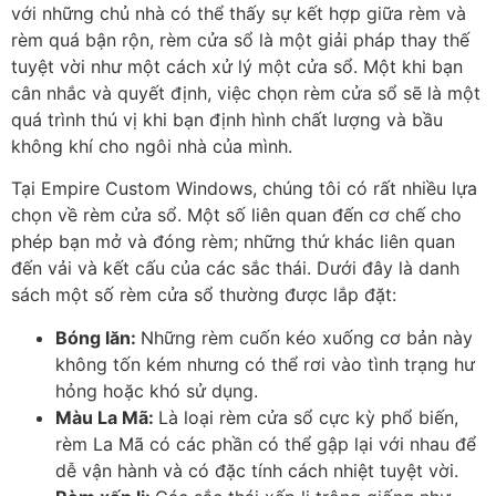
với những chủ nhà có thể thấy sự kết hợp giữa rèm và
rèm quá bận rộn, rèm cửa sổ là một giải pháp thay thế
tuyệt vời như một cách xử lý một cửa sổ. Một khi bạn
cân nhắc và quyết định, việc chọn rèm cửa sổ sẽ là một
quá trình thú vị khi bạn định hình chất lượng và bầu
không khí cho ngôi nhà của mình.
Tại Empire Custom Windows, chúng tôi có rất nhiều lựa
chọn về rèm cửa sổ. Một số liên quan đến cơ chế cho
phép bạn mở và đóng rèm; những thứ khác liên quan
đến vải và kết cấu của các sắc thái. Dưới đây là danh
sách một số rèm cửa sổ thường được lắp đặt:
Bóng lăn:
Những rèm cuốn kéo xuống cơ bản này
không tốn kém nhưng có thể rơi vào tình trạng hư
hỏng hoặc khó sử dụng.
Màu La Mã:
Là loại rèm cửa sổ cực kỳ phổ biến,
rèm La Mã có các phần có thể gập lại với nhau để
dễ vận hành và có đặc tính cách nhiệt tuyệt vời.