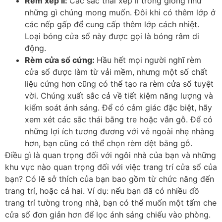
Rèm xếp li:
Các sắc thái xếp li trông giống như
những gì chúng mong muốn. Đôi khi có thêm lớp ở
các nếp gấp để cung cấp thêm lớp cách nhiệt.
Loại bóng cửa sổ này được gọi là bóng râm di
động.
Rèm cửa sổ cứng:
Hầu hết mọi người nghĩ rèm
cửa sổ được làm từ vải mềm, nhưng một số chất
liệu cứng hơn cũng có thể tạo ra rèm cửa sổ tuyệt
vời. Chúng xuất sắc cả về tiết kiệm năng lượng và
kiểm soát ánh sáng. Để có cảm giác đặc biệt, hãy
xem xét các sắc thái bằng tre hoặc vân gỗ. Để có
những lợi ích tương đương với vẻ ngoài nhẹ nhàng
hơn, bạn cũng có thể chọn rèm dệt bằng gỗ.
Điều gì là quan trọng đối với ngôi nhà của bạn và những
khu vực nào quan trọng đối với việc trang trí cửa sổ của
bạn? Có lẽ sở thích của bạn bao gồm từ chức năng đến
trang trí, hoặc cả hai. Ví dụ: nếu bạn đã có nhiều đồ
trang trí tường trong nhà, bạn có thể muốn một tấm che
cửa sổ đơn giản hơn để lọc ánh sáng chiếu vào phòng.