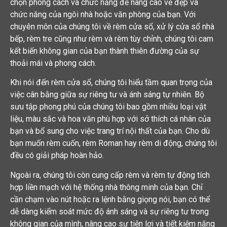
chọn phong cách và chức năng để nâng cao vẻ đẹp và
chức năng của ngôi nhà hoặc văn phòng của bạn. Với
chuyên môn của chúng tôi về rèm cửa sổ, xử lý cửa sổ nhà
bếp, rèm tre cũng như rèm và rèm tùy chỉnh, chúng tôi cam
kết biến không gian của bạn thành thiên đường của sự
thoải mái và phong cách.
Khi nói đến rèm cửa sổ, chúng tôi hiểu tầm quan trọng của
việc cân bằng giữa sự riêng tư và ánh sáng tự nhiên. Bộ
sưu tập phong phú của chúng tôi bao gồm nhiều loại vật
liệu, màu sắc và hoa văn phù hợp với sở thích cá nhân của
bạn và bổ sung cho việc trang trí nội thất của bạn. Cho dù
bạn muốn rèm cuốn, rèm Roman hay rèm di động, chúng tôi
đều có giải pháp hoàn hảo.
Ngoài ra, chúng tôi còn cung cấp rèm và rèm tự động tích
hợp liền mạch với hệ thống nhà thông minh của bạn. Chỉ
cần chạm vào nút hoặc ra lệnh bằng giọng nói, bạn có thể
dễ dàng kiểm soát mức độ ánh sáng và sự riêng tư trong
không gian của mình, nâng cao sự tiện lợi và tiết kiệm năng