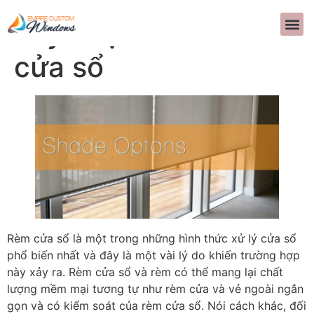
Tùy chọn với rèm
TRANG CHỦ
VỀ CHÚNG TÔI
SẮC THÁI
CƠ GIỚI HÓA
THIẾT KẾ NỘI THẤT
CÂU HỎI THƯỜNG GẶP
LỜI CHỨNG TH
LIÊN HỆ CHÚNG TÔI
>>CALL US 
cửa sổ
Rèm cửa sổ là một trong những hình thức xử lý cửa sổ
phổ biến nhất và đây là một vài lý do khiến trường hợp
này xảy ra. Rèm cửa sổ và rèm có thể mang lại chất
lượng mềm mại tương tự như rèm cửa và vẻ ngoài ngắn
gọn và có kiểm soát của rèm cửa sổ. Nói cách khác, đối