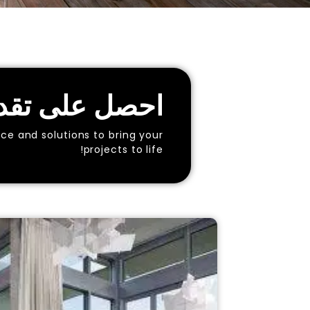
احصل على تقدي
ce and solutions to bring your
projects to life!