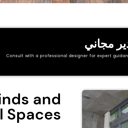
ر مجاني
Consult with a professional designer for expert guidan
inds and
l Spaces