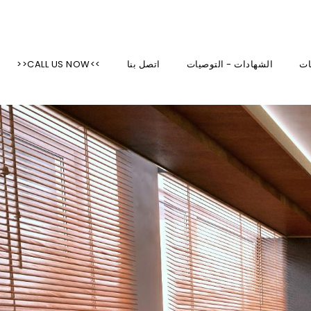
ظلال وستائر وستائر مخصصة في منطقة مدينة نيويورك
ات
الشهادات - التوصيات
اتصل بنا
>>CALL US NOW<<