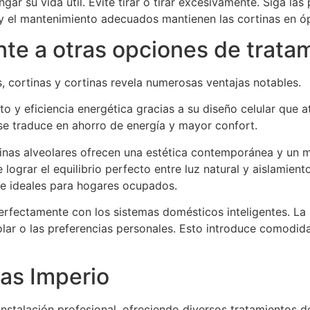
ar su vida útil. Evite tirar o tirar excesivamente. Siga las
n y el mantenimiento adecuados mantienen las cortinas en 
ente a otras opciones de trat
, cortinas y cortinas revela numerosas ventajas notables.
o y eficiencia energética gracias a su diseño celular que at
 se traduce en ahorro de energía y mayor confort.
ortinas alveolares ofrecen una estética contemporánea y un m
lograr el equilibrio perfecto entre luz natural y aislamient
ce ideales para hogares ocupados.
perfectamente con los sistemas domésticos inteligentes. La
solar o las preferencias personales. Esto introduce comodi
as Imperio
nstalación profesional, ofreciendo diversos tratamientos d