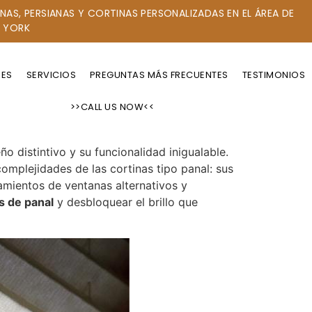
NAS, PERSIANAS Y CORTINAS PERSONALIZADAS EN EL ÁREA DE
 YORK
RES
SERVICIOS
PREGUNTAS MÁS FRECUENTES
TESTIMONIOS
>>CALL US NOW<<
o distintivo y su funcionalidad inigualable.
complejidades de las cortinas tipo panal: sus
amientos de ventanas alternativos y
s de panal
y desbloquear el brillo que