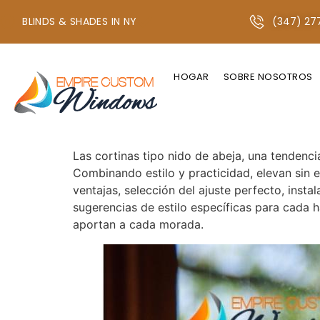
BLINDS & SHADES IN NY
(347) 27
+1 347-277-2134 O +1 718-747-4438
HOGAR
SOBRE NOSOTROS
Sombras de panal
Las cortinas tipo nido de abeja, una tendencia
Combinando estilo y practicidad, elevan sin e
ventajas, selección del ajuste perfecto, ins
sugerencias de estilo específicas para cada h
aportan a cada morada.