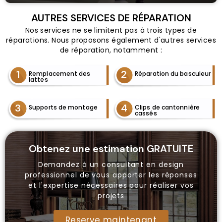
AUTRES SERVICES DE RÉPARATION
Nos services ne se limitent pas à trois types de
réparations. Nous proposons également d'autres services
de réparation, notamment :
1
2
Remplacement des
Réparation du basculeur
lattes
3
4
Supports de montage
Clips de cantonnière
cassés
Obtenez une estimation GRATUITE
Demandez à un consultant en design
professionnel de vous apporter les réponses
et l'expertise nécessaires pour réaliser vos
projets
Reserve maintenant