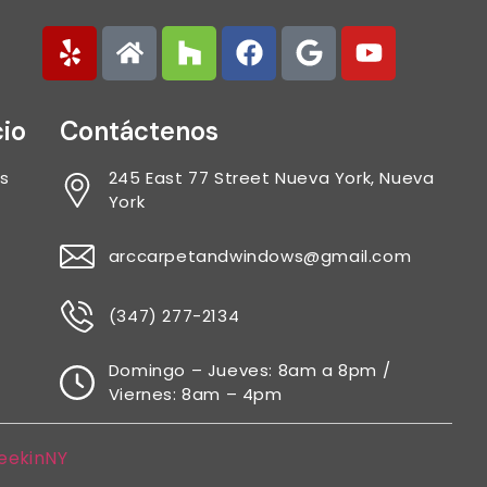
cio
Contáctenos
s
245 East 77 Street Nueva York, Nueva
York
arccarpetandwindows@gmail.com
(347) 277-2134
Domingo – Jueves: 8am a 8pm /
Viernes: 8am – 4pm
GeekinNY