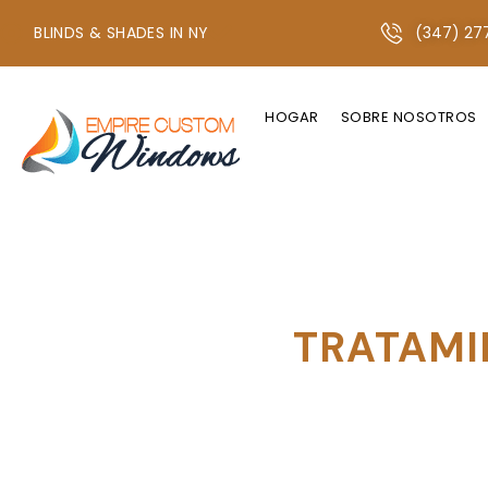
BLINDS & SHADES IN NY
(347) 27
+1 347-277-2134 O +1 718-747-4438
HOGAR
SOBRE NOSOTROS
TRATAMI