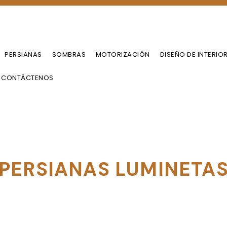
CORTI
7-2134 / (718) 747-4438
NUEVA
PERSIANAS
SOMBRAS
MOTORIZACIÓN
DISEÑO DE INTERIO
CONTÁCTENOS
PERSIANAS LUMINETA