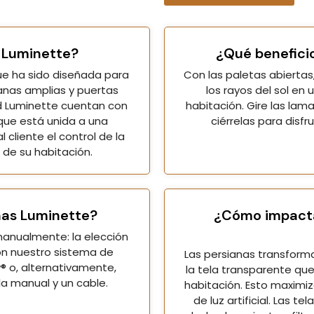
 Luminette?
¿Qué benefici
ue ha sido diseñada para
Con las paletas abiertas
anas amplias y puertas
los rayos del sol en 
ad Luminette cuentan con
habitación. Gire las lama
 que está unida a una
ciérrelas para disfr
 cliente el control de la
o de su habitación.
nas Luminette?
¿Cómo impacta 
anualmente: la elección
on nuestro sistema de
Las persianas transforman
 o, alternativamente,
la tela transparente que
a manual y un cable.
habitación. Esto maximiz
de luz artificial. Las t