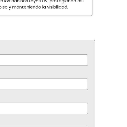
n los dañinos rayos UV, protegiendo así
piso y manteniendo la visibilidad.