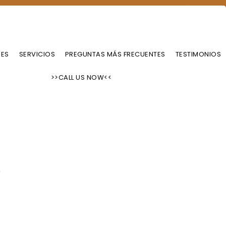
NAS, PERSIANAS Y CORTINAS PERSONALIZADAS EN EL ÁREA DE
 YORK
RES
SERVICIOS
PREGUNTAS MÁS FRECUENTES
TESTIMONIOS
>>CALL US NOW<<
S