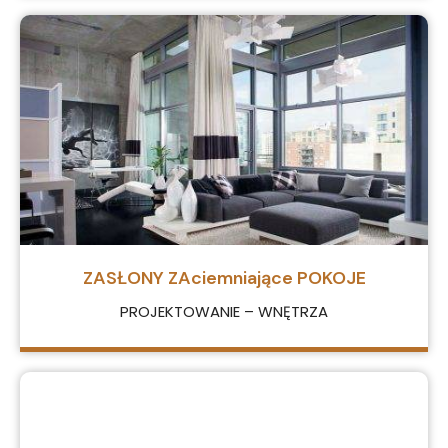
ZASŁONY ZAciemniające POKOJE
PROJEKTOWANIE – WNĘTRZA