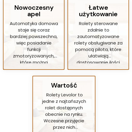
Nowoczesny
Łatwe
apel
użytkowanie
Automatyka domowa
Rolety sterowane
staje się coraz
zdalnie to
bardziej powszechna,
zautomatyzowane
więc posiadanie
rolety obsługiwane za
funkcji
pomocą pilota, które
zmotoryzowanych,
ułatwiają
które można
dostosowanie ilości
zintegrować ze
naturalnego światła
sterowaniem
wpadającego do
smartfonem, będzie
Twojej przestrzeni o
Wartość
wielką zaletą dla
każdej porze dnia. Ta
Twojego komfortu i
łatwość obsługi może
Rolety Levolor to
wygody.
być szczególnie
jedne z najtańszych
korzystna, jeśli masz
rolet dostępnych
większy dom, w
obecnie na rynku.
którym sterowanie
Wczesne przyjęcie
oświetleniem w
przez nich