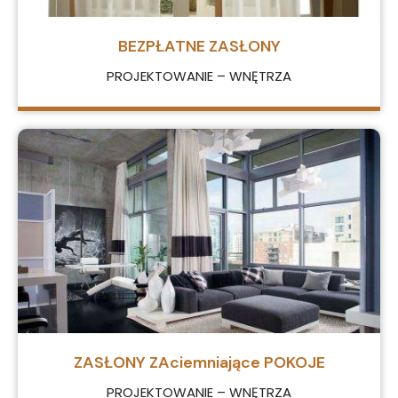
BEZPŁATNE ZASŁONY
PROJEKTOWANIE – WNĘTRZA
ZASŁONY ZAciemniające POKOJE
PROJEKTOWANIE – WNĘTRZA