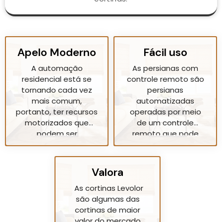
Apelo Moderno
Fácil uso
A automação
As persianas com
residencial está se
controle remoto são
tornando cada vez
persianas
mais comum,
automatizadas
portanto, ter recursos
operadas por meio
motorizados que
de um controle
podem ser
remoto que pode
integrados aos
facilitar a
controles dos
personalização da
smartphones será
quantidade de luz
Valora
uma grande
natural que entra em
vantagem para seu
seu espaço a
As cortinas Levolor
conforto e
qualquer hora do dia.
são algumas das
comodidade.
Esta facilidade de uso
cortinas de maior
pode ser
valor do mercado