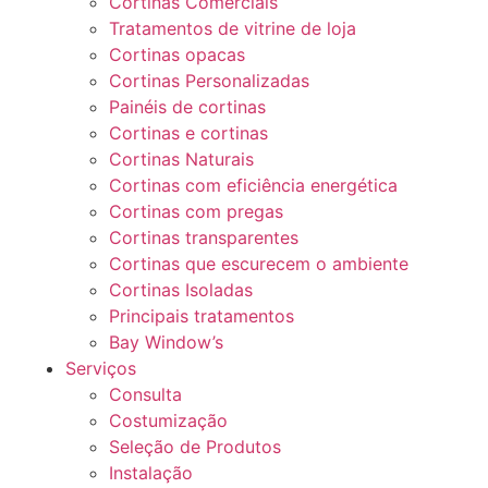
Cortinas Comerciais
Tratamentos de vitrine de loja
Cortinas opacas
Cortinas Personalizadas
Painéis de cortinas
Cortinas e cortinas
Cortinas Naturais
Cortinas com eficiência energética
Cortinas com pregas
Cortinas transparentes
Cortinas que escurecem o ambiente
Cortinas Isoladas
Principais tratamentos
Bay Window’s
Serviços
Consulta
Costumização
Seleção de Produtos
Instalação