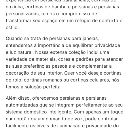
cozinha, cortinas de bambu e persianas e persianas
personalizadas, temos o compromisso de
transformar seu espaço em um refúgio de conforto e
estilo.
Quando se trata de persianas para janelas,
entendemos a importância de equilibrar privacidade
e luz natural. Nossa extensa coleção inclui uma
variedade de materiais, cores e padrões para atender
às suas preferências pessoais e complementar a
decoração de seu interior. Quer você deseje cortinas
de rolo, cortinas romanas ou cortinas celulares, nós
temos a solução perfeita.
Além disso, oferecemos persianas e persianas
automatizadas que se integram perfeitamente ao seu
sistema doméstico inteligente. Com apenas um toque
num botão ou um comando de voz, pode controlar
facilmente os níveis de iluminação e privacidade do