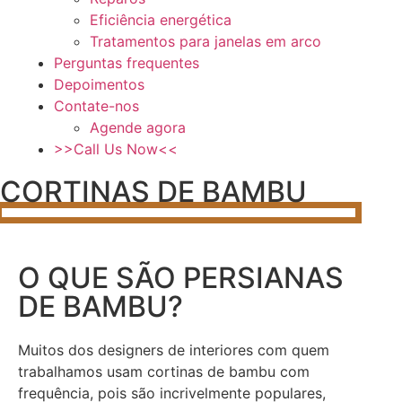
Eficiência energética
Tratamentos para janelas em arco
Perguntas frequentes
Depoimentos
Contate-nos
Agende agora
>>Call Us Now<<
CORTINAS DE BAMBU
O QUE SÃO PERSIANAS
DE BAMBU?
Muitos dos designers de interiores com quem
trabalhamos usam cortinas de bambu com
frequência, pois são incrivelmente populares,