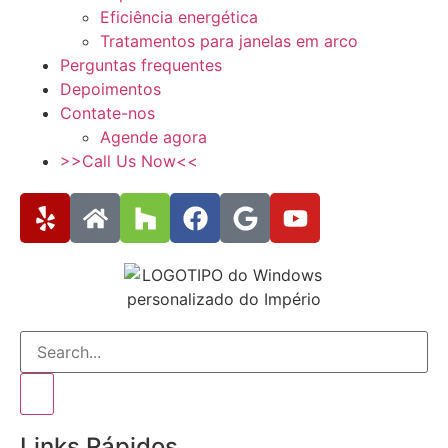
Eficiência energética
Tratamentos para janelas em arco
Perguntas frequentes
Depoimentos
Contate-nos
Agende agora
>>Call Us Now<<
Links Rápidos