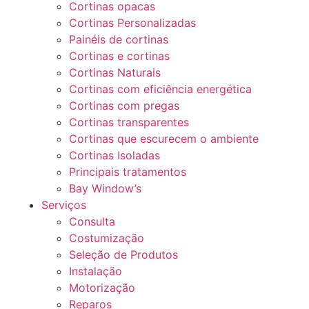
Cortinas opacas
Cortinas Personalizadas
Painéis de cortinas
Cortinas e cortinas
Cortinas Naturais
Cortinas com eficiência energética
Cortinas com pregas
Cortinas transparentes
Cortinas que escurecem o ambiente
Cortinas Isoladas
Principais tratamentos
Bay Window’s
Serviços
Consulta
Costumização
Seleção de Produtos
Instalação
Motorização
Reparos