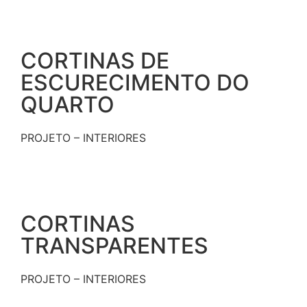
CORTINAS DE
ESCURECIMENTO DO
QUARTO
PROJETO – INTERIORES
CORTINAS
TRANSPARENTES
PROJETO – INTERIORES