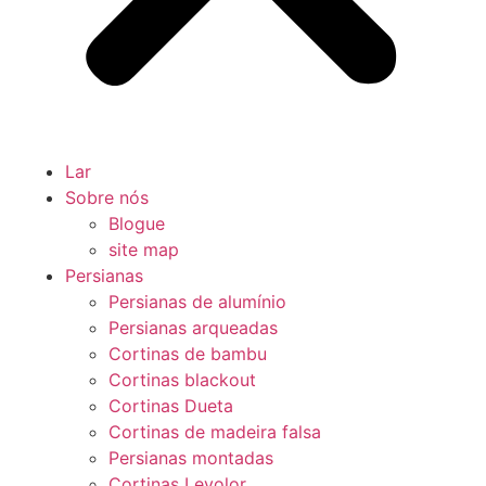
Lar
Sobre nós
Blogue
site map
Persianas
Persianas de alumínio
Persianas arqueadas
Cortinas de bambu
Cortinas blackout
Cortinas Dueta
Cortinas de madeira falsa
Persianas montadas
Cortinas Levolor