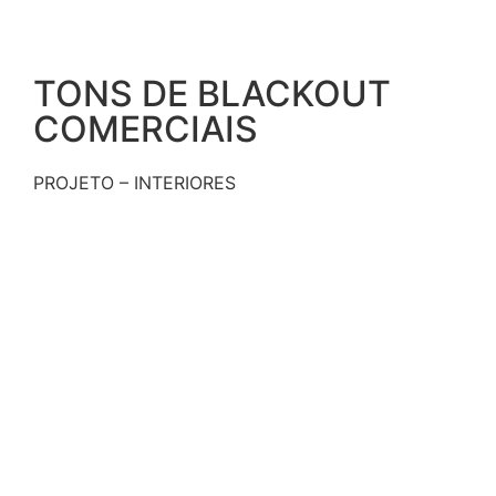
TONS DE BLACKOUT
COMERCIAIS
PROJETO – INTERIORES