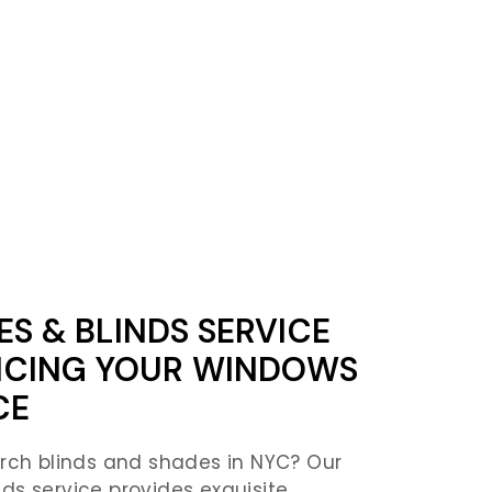
S & BLINDS SERVICE
ANCING YOUR WINDOWS
CE
arch blinds and shades in NYC? Our
ds service provides exquisite