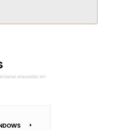
s
persianas arqueadas em
WINDOWS