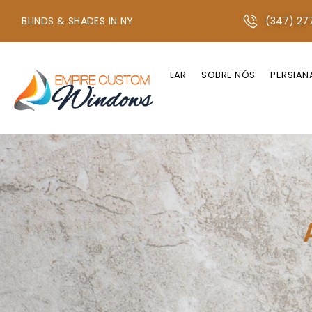
BLINDS & SHADES IN NY
(347) 27
+1 347-277-2134 OU +1 718-747-4438
LAR
SOBRE NÓS
PERSIAN