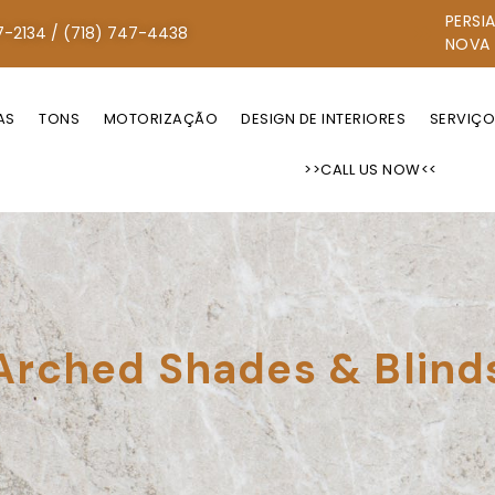
PERSI
7-2134 / (718) 747-4438
NOVA
AS
TONS
MOTORIZAÇÃO
DESIGN DE INTERIORES
SERVIÇ
>>CALL US NOW<<
Arched Shades & Blind