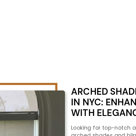
ARCHED SHADE
IN NYC: ENH
WITH ELEGAN
Looking for top-notch 
arched shades and blin