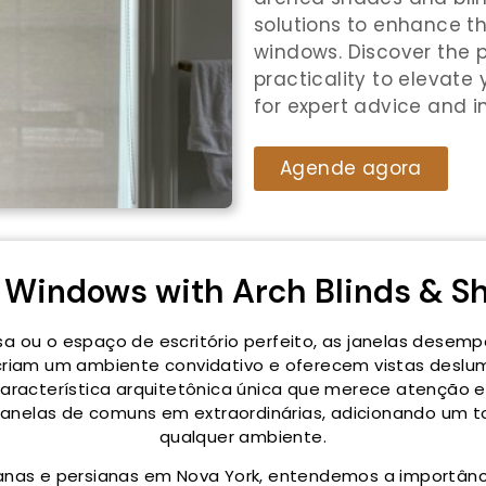
solutions to enhance th
windows. Discover the 
practicality to elevate
for expert advice and in
Agende agora
r Windows with Arch Blinds & S
a ou o espaço de escritório perfeito, as janelas desemp
 criam um ambiente convidativo e oferecem vistas deslu
característica arquitetônica única que merece atenção e
anelas de comuns em extraordinárias, adicionando um to
qualquer ambiente.
sianas e persianas em Nova York, entendemos a importân